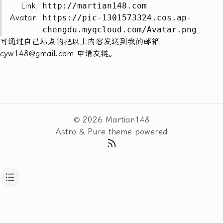
Link:
http://martian148.com
Avatar:
https://pic-1301573324.cos.ap-
chengdu.myqcloud.com/Avatar.png
可通过自己站点的把以上内容发送到我的邮箱
cyw148@gmail.com
申请友链。
© 2026 Martian148
Astro
&
Pure
theme powered
RSS