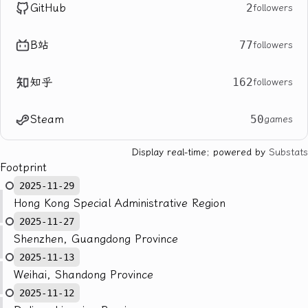
GitHub
2
followers
B站
77
followers
知乎
162
followers
Steam
50
games
Display real-time; powered by
Substats
Footprint
2025-11-29
Hong Kong Special Administrative Region
2025-11-27
Shenzhen, Guangdong Province
2025-11-13
Weihai, Shandong Province
2025-11-12