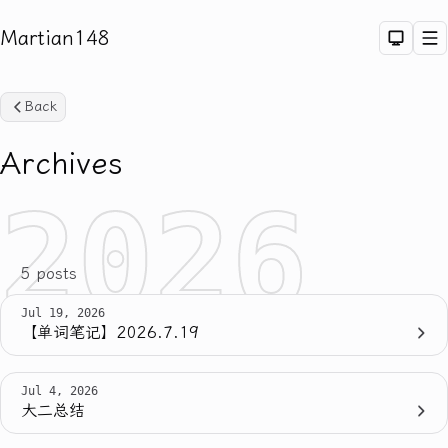
Martian148
Dark 
M
Back
Archives
2026
Sea
5 posts
Jul 19, 2026
【单词笔记】2026.7.19
Jul 4, 2026
大二总结