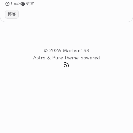
1 min
中文
博客
© 2026 Martian148
Astro
&
Pure
theme powered
RSS